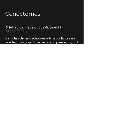
Conectemos
El futuro del trabajo todavía se está
escribiendo.
Y muchas de las decisiones más importantes no
son técnicas, sino humanas: cómo pensamos, qué
delegamos, cómo colaboramos y qué
capacidades decidimos preservar.
Si tu organización está explorando estos
desafíos, hablemos.
Nombre
*
Email
*