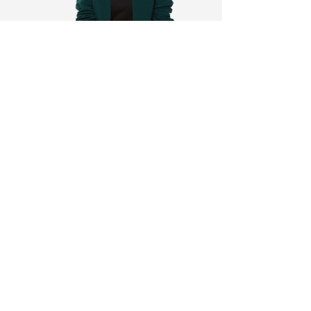
Sofía Geyer
Hace 10 años que diseño procesos de
Innovación en empresas multinacionales,
gobiernos y Start-Ups (y combino mi
experiencia con mis años anteriores en
neurorehabilitación).
Soy Terapista Ocupacional, especializada
en Recursos Humanos (UdeSA), Creatividad