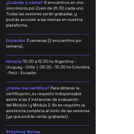
¿Cuándo y cómo?
6 encuentros en vivo
sincrónicos por Zoom de 2h 30 cada uno.
Todas las sesiones serán grabadas, y
podrás acceder a las mismas en nuestra
plataforma.
Duración
3 semanas (2 encuentros por
semana).
Horario
10.00 a 12.30 hs Argentina -
Uruguay - Chile | 08.00
- 10.30 hs Colombia
- Perú - Ecuador
¿Cómo me certifico?
Para obtener la
certificación, es requisito indispensable
asistir a las 2 instancias de evaluación
del
Módulo I y
Módulo 2.
No es requisito la
asistencia completa al resto de las sesiones
(ya que podrás verlas grabadas).
Próximas fechas